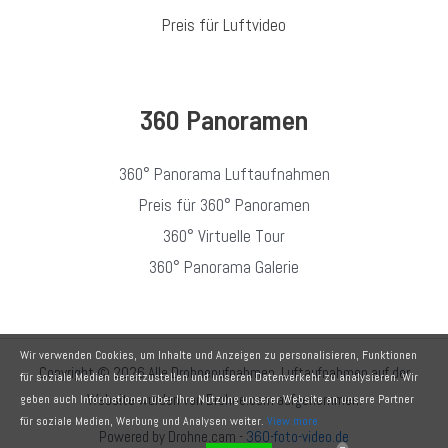
Preis für Luftvideo
360 Panoramen
360° Panorama Luftaufnahmen
Preis für 360° Panoramen
360° Virtuelle Tour
360° Panorama Galerie
Wir verwenden Cookies, um Inhalte und Anzeigen zu personalisieren, Funktionen
Copyright © 2026 Alle Drohnenufnahmen, Luftaufnahmen auf der
für soziale Medien bereitzustellen und unseren Datenverkehr zu analysieren. Wir
Website wurden von Drohne.cam aufgenommen.
geben auch Informationen über Ihre Nutzung unserer Website an unsere Partner
für soziale Medien, Werbung und Analysen weiter.
View more
Powered by Drohne.cam -
360-foto-video.de