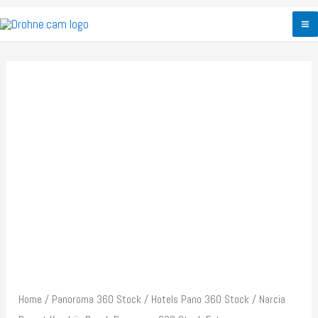
Zum
Inhalt
M
springen
M
Home
/
Panoroma 360 Stock
/
Hotels Pano 360 Stock
/ Narcia