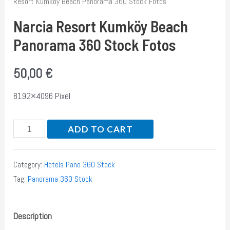
Resort Kumköy Beach Panorama 360 Stock Fotos
Narcia Resort Kumköy Beach
Panorama 360 Stock Fotos
50,00
€
8192×4096 Pixel
Narcia
ADD TO CART
Resort
Kumköy
Category:
Hotels Pano 360 Stock
Beach
Tag:
Panorama 360 Stock
Panorama
360
Description
Stock