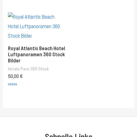
out
Rated
of
0
5
out
of
5
Royal Atlantis Beach Hotel
Luftpanoramen 360 Stock
Bilder
Hotels Pano 360 Stock
50,00
€
Rated
0
out
of
5
Schnelle Links