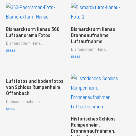
Bismarckturm Hanau 360
Bismarckturm Hanau
Luftpanorama Fotos
Drohneaufnahme
Luftaufnahme
Bismarckturm Hanau
Bismarckturm Hanau
R
a
R
t
a
e
t
d
e
0
d
Luftfotos und bodenfotos
o
0
von Schloss Rumpenheim
u
o
t
Offenbach
u
o
t
f
Drohnenaufnahmen
o
5
f
5
R
Historisches Schloss
a
t
Rumpenheim,
e
Drohnenaufnahmen,
d