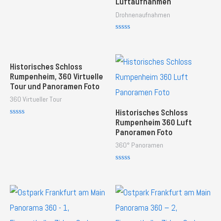
Luftaufnahmen
0
o
Drohnenaufnahmen
u
t
o
f
R
5
a
t
e
d
Historisches Schloss
0
Rumpenheim, 360 Virtuelle
o
Tour und Panoramen Foto
u
t
360 Virtueller Tour
o
f
Historisches Schloss
5
Rumpenheim 360 Luft
R
a
Panoramen Foto
t
e
360° Panoramen
d
0
o
R
u
a
t
t
o
e
f
d
5
0
o
u