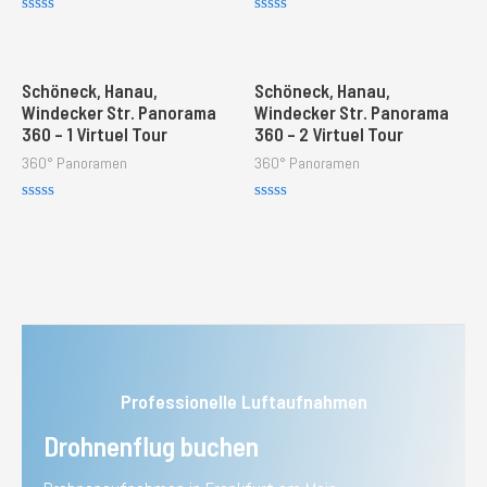
R
R
a
a
t
t
e
e
d
d
Schöneck, Hanau,
Schöneck, Hanau,
0
0
Windecker Str. Panorama
Windecker Str. Panorama
o
o
360 – 1 Virtuel Tour
360 – 2 Virtuel Tour
u
u
t
t
360° Panoramen
360° Panoramen
o
o
f
f
5
5
R
R
a
a
t
t
e
e
d
d
0
0
o
o
u
u
t
t
o
o
f
f
5
5
Professionelle Luftaufnahmen
Drohnenflug buchen