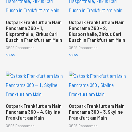
t
o
f
5
Ostpark Frankfurt am Main
Ostpark Frankfurt am Main
Panorama 360 – 1,
Panorama 360 – 2,
Eisprorthalle, Zirkus Carl
Eissporthalle, Zirkus Carl
Busch in Frankfurt am Main
Busch in Frankfurt am Main
360° Panoramen
360° Panoramen
R
R
a
a
t
t
e
e
d
d
0
0
o
o
u
u
t
t
o
o
f
f
Ostpark Frankfurt am Main
Ostpark Frankfurt am Main
5
5
Panorama 360 – 4, Skyline
Panorama 360 – 3, Skyline
Frankfurt am Main
Frankfurt am Main
360° Panoramen
360° Panoramen