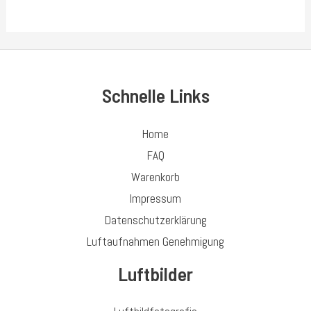
0
out
of
5
Schnelle Links
Home
FAQ
Warenkorb
Impressum
Datenschutzerklärung
Luftaufnahmen Genehmigung
Luftbilder