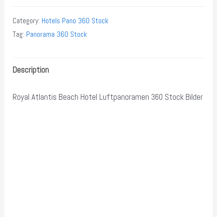
Atlantis
Beach
Category:
Hotels Pano 360 Stock
Hotel
Tag:
Panorama 360 Stock
Luftpanoramen
360
Description
Stock
Bilder
Royal Atlantis Beach Hotel Luftpanoramen 360 Stock Bilder
quantity