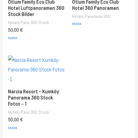
Otium Family Eco Club
Otium Family Eco Club
Hotel Luftpanoramen 360
Hotel 360 Panoramen
Stock Bilder
Hotels Panorama 360
Hotels Pano 360 Stock
50,00
€
Rated
0
out
of
Rated
5
0
out
of
5
Narcia Resort – Kumköy
Panorama 360 Stock
Fotos – 1
Hotels Pano 360 Stock
50,00
€
Rated