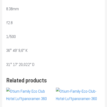
8.38mm
f2.8
1/500
36° 49′ 9,6″ K
31° 17′ 20,022″ D
Related products