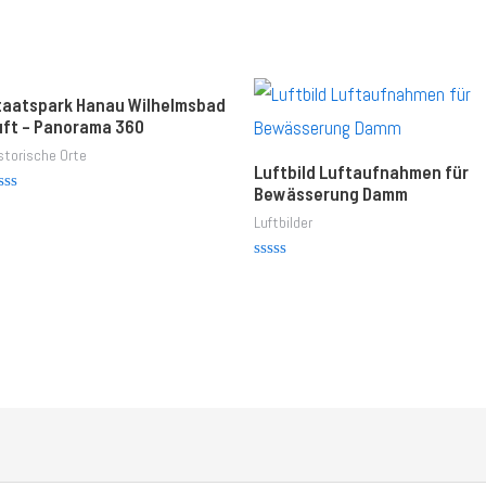
taatspark Hanau Wilhelmsbad
uft – Panorama 360
storische Orte
Luftbild Luftaufnahmen für
Bewässerung Damm
ated
Luftbilder
t
Rated
0
out
of
5