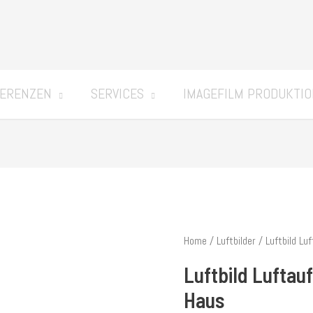
ERENZEN
SERVICES
IMAGEFILM PRODUKTI
Home
/
Luftbilder
/ Luftbild Lu
Luftbild Lufta
Haus