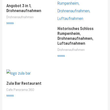
Angobot 3 in 1,
Drohnenaufnahmen
Drohnenaufnahmen
Historisches Schloss
Rated
0
Rumpenheim,
out
Drohnenaufnahmen,
of
5
Luftaufnahmen
Drohnenaufnahmen
Rated
0
out
of
5
Zula Bar Restaurant
Cafe Panorama 360
Rated
0
out