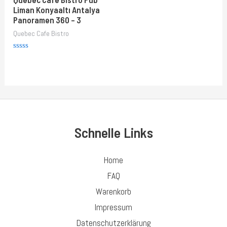
Liman Konyaaltı Antalya
Panoramen 360 – 3
Quebec Cafe Bistro
Rated
0
out
of
5
Schnelle Links
Home
FAQ
Warenkorb
Impressum
Datenschutzerklärung