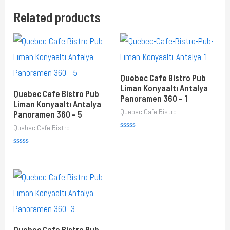
Related products
Quebec Cafe Bistro Pub
Liman Konyaaltı Antalya
Quebec Cafe Bistro Pub
Panoramen 360 – 1
Liman Konyaaltı Antalya
Quebec Cafe Bistro
Panoramen 360 – 5
Quebec Cafe Bistro
Rated
0
out
Rated
of
0
5
out
of
5
Quebec Cafe Bistro Pub