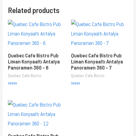
Related products
Quebec Cafe Bistro Pub
Quebec Cafe Bistro Pub
Liman Konyaaltı Antalya
Liman Konyaaltı Antalya
Panoramen 360 – 6
Panoramen 360 – 7
Quebec Cafe Bistro
Quebec Cafe Bistro
Rated
Rated
0
0
out
out
of
of
5
5
Quebec Cafe Bistro Pub