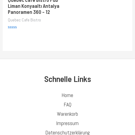
Liman Konyaaltı Antalya
Panoramen 360 – 12
Quebec Cafe Bistro
Rated
0
out
of
5
Schnelle Links
Home
FAQ
Warenkorb
Impressum
Datenschutzerklärung