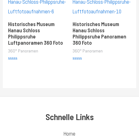
Historisches Museum
Historisches Museum
Hanau Schloss
Hanau Schloss
Philippsruhe
Philippsruhe Panoramen
Luftpanoramen 360 Foto
360 Foto
360° Panoramen
360° Panoramen
Rated
Rated
0
0
out
out
of
of
5
5
Schnelle Links
Home