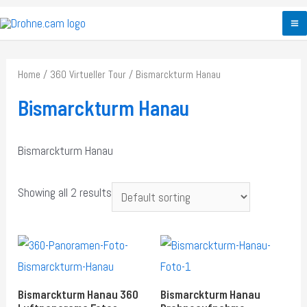
Zum
Inhalt
M
springen
M
Home
/
360 Virtueller Tour
/ Bismarckturm Hanau
Bismarckturm Hanau
Bismarckturm Hanau
Showing all 2 results
Bismarckturm Hanau 360
Bismarckturm Hanau