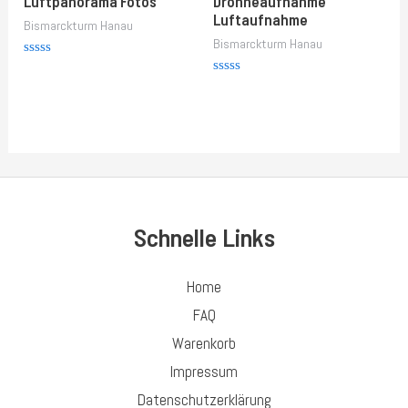
Luftpanorama Fotos
Drohneaufnahme
Luftaufnahme
Bismarckturm Hanau
Bismarckturm Hanau
Rated
0
Rated
out
0
of
out
5
of
5
Schnelle Links
Home
FAQ
Warenkorb
Impressum
Datenschutzerklärung