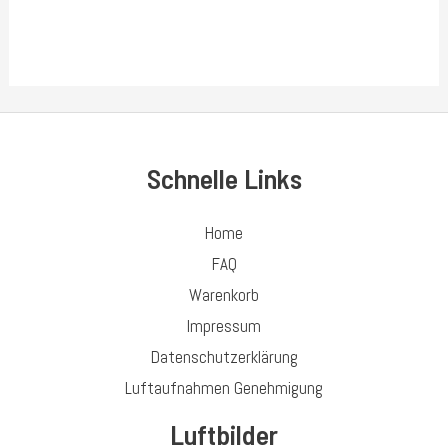
Rated
0
out
of
5
Schnelle Links
Home
FAQ
Warenkorb
Impressum
Datenschutzerklärung
Luftaufnahmen Genehmigung
Luftbilder