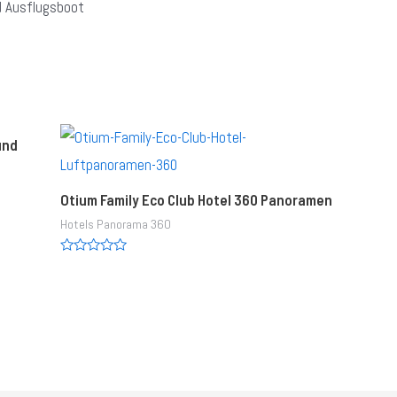
d Ausflugsboot
und
Otium Family Eco Club Hotel 360 Panoramen
Hotels Panorama 360
Rated
0
out
of
5