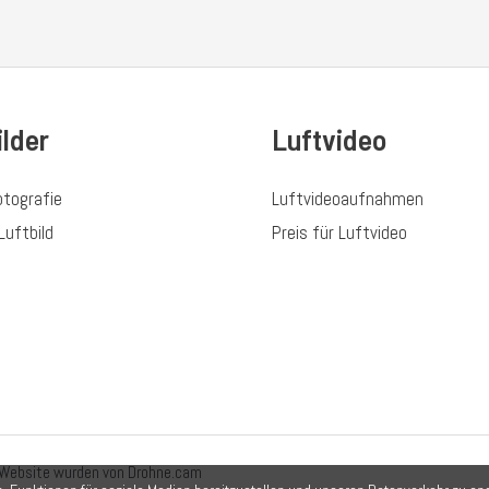
ilder
Luftvideo
otografie
Luftvideoaufnahmen
Luftbild
Preis für Luftvideo
 Website wurden von Drohne.cam