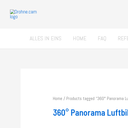
Zum
Inhalt
springen
ALLES IN EINS
HOME
FAQ
REF
Home
/ Products tagged “360° Panorama Luf
360° Panorama Luftbil