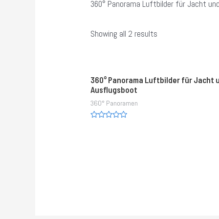
360° Panorama Luftbilder für Jacht un
Showing all 2 results
360° Panorama Luftbilder für Jacht 
Ausflugsboot
360° Panoramen
Rated
0
out
of
5